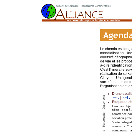
Le chemin est long d
mondialisation. Une 
diversité géographiq
de vue et les propo
à-dire l'identificati
C'est l'itinéraire su
réalisation de soix
Citoyens. Un agenda 
socle éthique commu
l'organisation de la
D'une coalit
|
Esquisse d'
L'un des objec
siècle" c'est-
commencé par d
social ou prof
"carte collégi
communs. Chacu
comparaison av