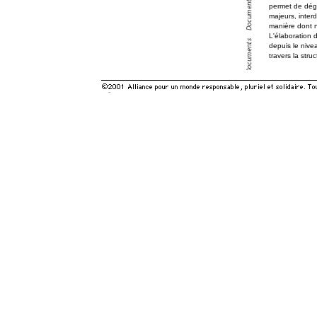
permet de dég
majeurs, inter
manière dont n
L'élaboration 
depuis le nive
travers la stru