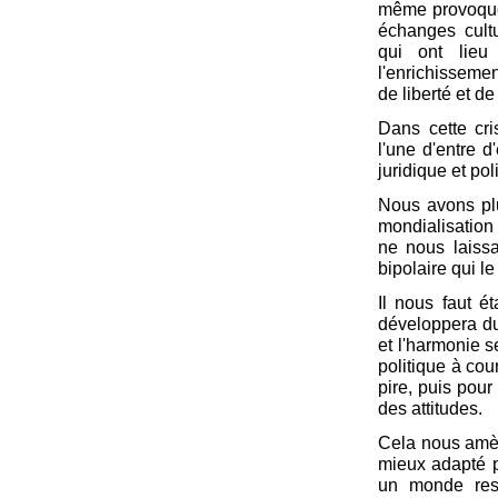
même provoque 
échanges cult
qui ont lieu
l'enrichisseme
de liberté et de
Dans cette cr
l'une d'entre d
juridique et pol
Nous avons plu
mondialisation
ne nous laiss
bipolaire qui le
Il nous faut é
développera du
et l'harmonie s
politique à cou
pire, puis pour
des attitudes.
Cela nous amèn
mieux adapté po
un monde resp