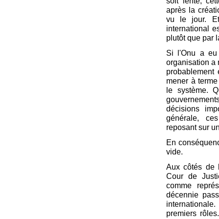
soit lente, ce
après la créat
vu le jour. E
international e
plutôt que par l
Si l'Onu a eu
organisation a 
probablement e
mener à terme 
le système. Q
gouvernements
décisions imp
générale, ce
reposant sur une
En conséquence 
vide.
Aux côtés de 
Cour de Justi
comme représe
décennie passé
international
premiers rôles.