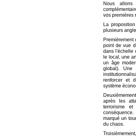
Nous allons 
complémentaires
vos premières 
La propositio
plusieurs angle
Premièrement on
point de vue de
dans l'échelle
le local, une a
un âge modern
global). Une
institutionnali
renforcer et 
système écono
Deuxièmement,
après les att
terrorisme e
conséquence.
marqué un tourn
du chaos.
Troisièmement,