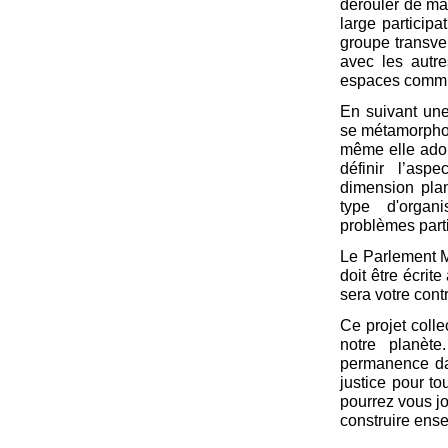
dérouler de man
large particip
groupe transvers
avec les autre
espaces commun
En suivant une 
se métamorphos
même elle adop
définir l’aspe
dimension plan
type d'organ
problèmes parti
Le Parlement 
doit être écrit
sera votre cont
Ce projet colle
notre planèt
permanence dan
justice pour t
pourrez vous j
construire ense