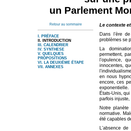
un Parlement Mon
Retour au sommaire
Le contexte et
Dans l'ère de
I. PRÉFACE
problèmes se p
II. INTRODUCTION
III. CALENDRIER
La dominatio
IV. SYNTHESE
V. QUELQUES
permettent, pa
PROPOSITIONS
l'opulence, q
VI. LA DEUXIÈME ÉTAPE
innocentes, que
VII. ANNEXES
l'individualis
en nous hypnot
encore, ces pe
exponentielle.
États-Unis, qui
parfois injuste, 
Notre planète 
normative. Mal
été capables d
L'absence de r