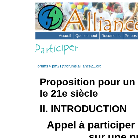
Accueil
Quoi de neuf
Documents
Proposi
Forums
> pm21@forums.alliance21.org
Proposition pour un
le 21e siècle
II. INTRODUCTION
Appel à participer
sur une p