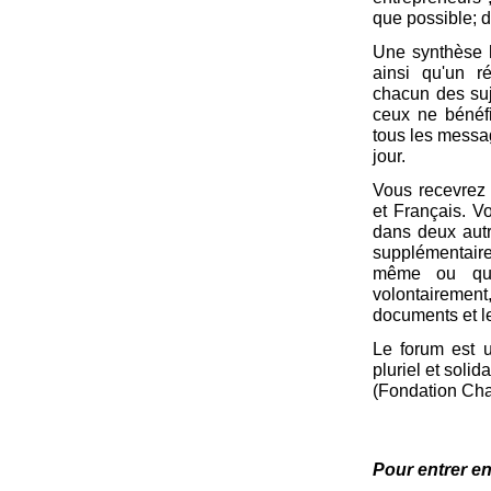
que possible; 
Une synthèse 
ainsi qu'un r
chacun des suj
ceux ne bénéfi
tous les messag
jour.
Vous recevrez 
et Français. V
dans deux aut
supplémentair
même ou quel
volontairemen
documents et le
Le forum est u
pluriel et solid
(Fondation Cha
Pour entrer en