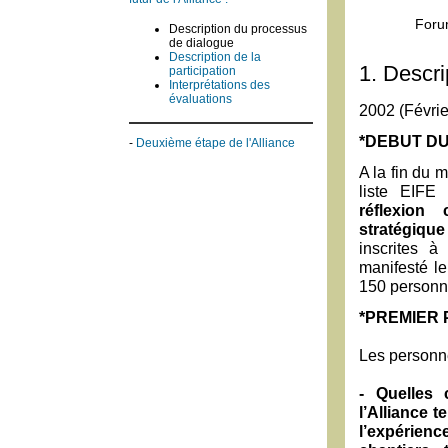
Forum
Description du processus
de dialogue
Description de la
1. Descr
participation
Interprétations des
évaluations
2002 (Févri
*DEBUT DU
-
Deuxième étape de l'Alliance
A la fin du m
liste EIFE
réflexion
stratégiq
inscrites à
manifesté le
150 personn
*PREMIER 
Les personne
- Quelles 
l’Alliance t
l’expérien