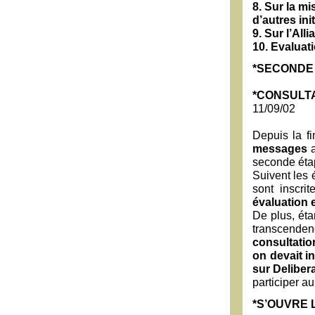
8. Sur la mi
d’autres ini
9. Sur l’Al
10. Evaluati
*SECONDE
*CONSULTA
11/09/02
Depuis la fi
messages
a
seconde éta
Suivent les 
sont inscri
évaluation 
De plus, éta
transcende
consultatio
on devait in
sur Deliber
participer au
*S’OUVRE 