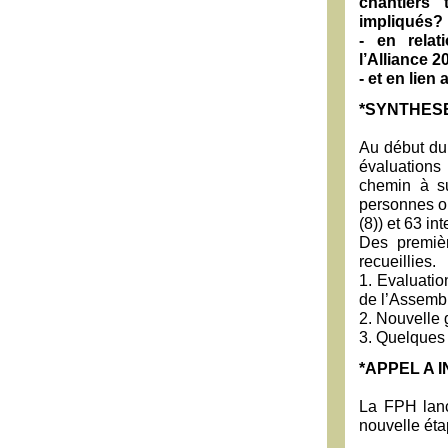
chantiers
impliqués?
- en rela
l’Alliance 2
- et en lien
*SYNTHES
Au début du
évaluations
chemin à su
personnes on
(8)) et 63 in
Des premi
recueillies.
1. Evaluatio
de l’Assembl
2. Nouvelle 
3. Quelques 
*APPEL A I
La FPH lance
nouvelle éta