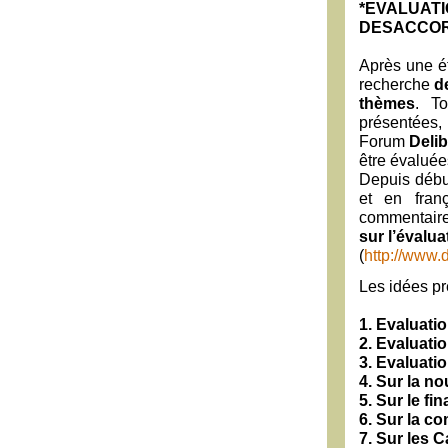
*EVALUAT
DESACCO
Après une ét
recherche
d
thèmes
. To
présentées,
Forum
Deli
être évaluée
Depuis début
et en franç
commentaires
sur l’évaluat
(
http://www.d
Les idées pr
1. Evaluatio
2. Evaluati
3. Evaluati
4. Sur la no
5. Sur le f
6. Sur la co
7. Sur les 