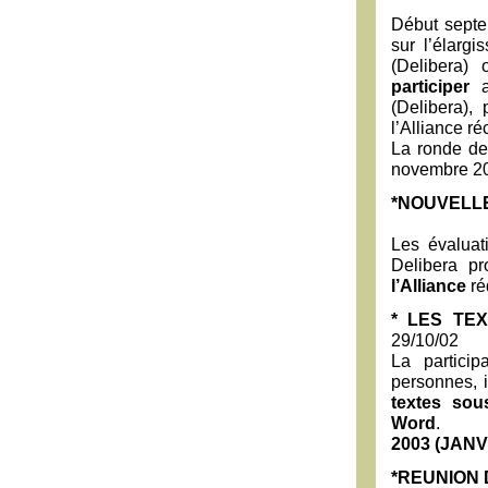
Début septe
sur l’élargi
(Delibera) 
participer
au
(Delibera), 
l’Alliance r
La ronde de
novembre 2
*NOUVELLE
Les évaluat
Delibera pr
l’Alliance
ré
* LES TE
29/10/02
La particip
personnes, i
textes so
Word
.
2003 (JANV
*REUNION 