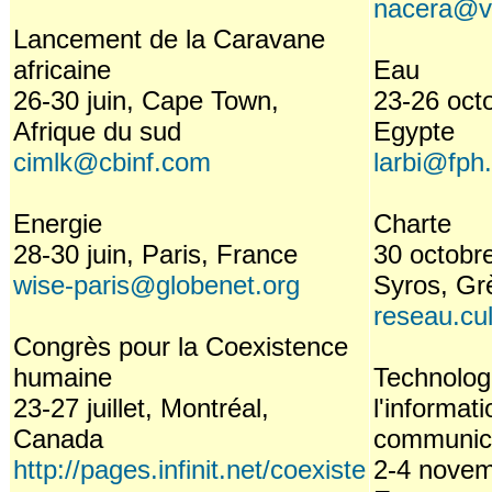
nacera@v
Lancement de la Caravane
africaine
Eau
26-30 juin, Cape Town,
23-26 octo
Afrique du sud
Egypte
cimlk@cbinf.com
larbi@fph.
Energie
Charte
28-30 juin, Paris, France
30 octobr
wise-paris@globenet.org
Syros, Gr
reseau.cu
Congrès pour la Coexistence
humaine
Technolog
23-27 juillet, Montréal,
l'informati
Canada
communic
http://pages.infinit.net/coexiste
2-4 novem