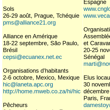
Espagne
Sols
www.cnglo
26-29 août, Prague, Tchéquie
www.veca
pms@alliance21.org
Organisat
Alliance en Amérique
Assemblée
18-22 septembre, São Paulo,
et Caravan
Brésil
20-25 nov
cepsi@ecuanex.net.ec
Sénégal
marti@nov
Organisations d'habitants
2-6 octobre, Mexico, Mexique
Elus loca
hic@laneta.apc.org
30 novemb
http://home.mweb.co.za/hi/hic
décembre
Paris, Fr
Pêcheurs
damestoy