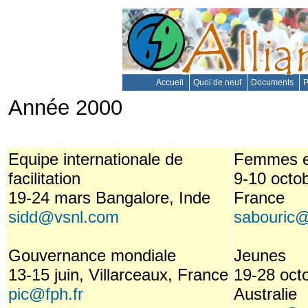
Accueil
Quoi de neuf
Documents
P
Année 2000
Equipe internationale de
Femmes e
facilitation
9-10 octob
19-24 mars Bangalore, Inde
France
sidd@vsnl.com
sabouric@
Gouvernance mondiale
Jeunes
13-15 juin, Villarceaux, France
19-28 oct
pic@fph.fr
Australie