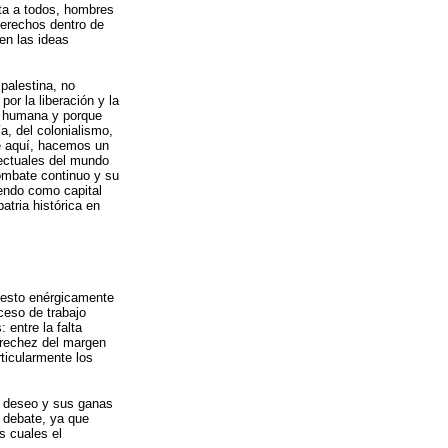
ta a todos, hombres
derechos dentro de
en las ideas
palestina, no
or la liberación y la
a humana y porque
a, del colonialismo,
e aquí, hacemos un
lectuales del mundo
combate continuo y su
iendo como capital
atria histórica en
puesto enérgicamente
oceso de trabajo
 entre la falta
trechez del margen
rticularmente los
u deseo y sus ganas
 debate, ya que
s cuales el