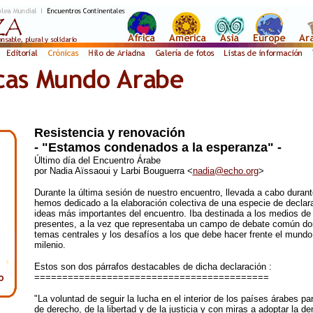
Resistencia y renovación
- "Estamos condenados a la esperanza" -
Último día del Encuentro Árabe
por Nadia Aïssaoui y Larbi Bouguerra <
nadia@echo.org
>
Durante la última sesión de nuestro encuentro, llevada a cabo duran
hemos dedicado a la elaboración colectiva de una especie de declar
ideas más importantes del encuentro. Iba destinada a los medios d
presentes, a la vez que representaba un campo de debate común do
temas centrales y los desafíos a los que debe hacer frente el mundo
milenio.
Estos son dos párrafos destacables de dicha declaración :
==========================================
"La voluntad de seguir la lucha en el interior de los países árabes pa
de derecho, de la libertad y de la justicia y con miras a adoptar la 