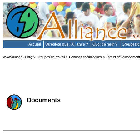
Accueil
Qu'est-ce que l'Alliance ?
Quoi de neuf ?
Groupes de
www.alliance21.org
Groupes de travail
Groupes thématiques
État et développement
>
>
>
Documents