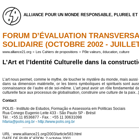
ALLIANCE POUR UN MONDE RESPONSABLE, PLURIEL ET 
FORUM D’ÉVALUATION TRANSVERSA
SOLIDAIRE (OCTOBRE 2002 - JUILLET
www.alliance21.org
Les Cahiers de propositions
Pôle valeurs, éducation, culture
>
>
L’Art et l’Identité Culturelle dans la construc
L’art nous permet, comme le mythe, de toucher le mystère du monde, mais aussi de 
dans sa dimension matérielle, or les biens symboliques et spirituels sont auss
connaissance de l’autre et de soi-même. L’art peut avoir un rôle fondamental dans
culturelle face aux processus de globalisation, construire une culture de la paix..
Contact
POLIS - Instituto de Estudos, Formação e Assessoria em Politicas Sociais
Rua Conego Eugenio Leite 433 - São Paulo SP - Brésil
Tél. : +55.11 8536877 - Fax. : +55 11 30631098
hfaria@polis.org.br
-
http://www.polis.org.br
URL : www.alliance21.org/2003/article583.html
DATE DE PUBLICATION :2 octobre 2001