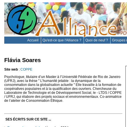
Accueil
Qu'est-ce que l'Alliance ?
Quoi de neuf ?
Groupes d
Flávia Soares
Site web
:
COPPE
Psychologue, titulaire d’un Master à l’Université Fédérale de Rio de Janeiro
(UFRJ), avec la thèse " L’humanité jetable : la dynamique de la
consommation dans la globalisation actuelle " Elle travaille à la formation de
coopératives populaires et à la qualification des ouvriers. Chercheuse du
Laboratoire de Technologie et de Développement Social, le - LTDS / COPPE
/ UFRJ, qui élabore des projets sociaux et environnementaux. Co-animatrice
de l’atelier de Consommation Éthique.
SES ÉCRITS SUR CE SITE ...