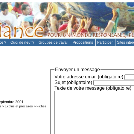
nce ?
Quoi de neuf ?
Groupes de travail
Propositions
Participer
Sites inté
Envoyer un message
Votre adresse email (obligatoire)
Sujet (obligatoire)
Texte de votre message (obligatoire)
eptembre 2001
s
>
Exclus et précaires
>
Fiches