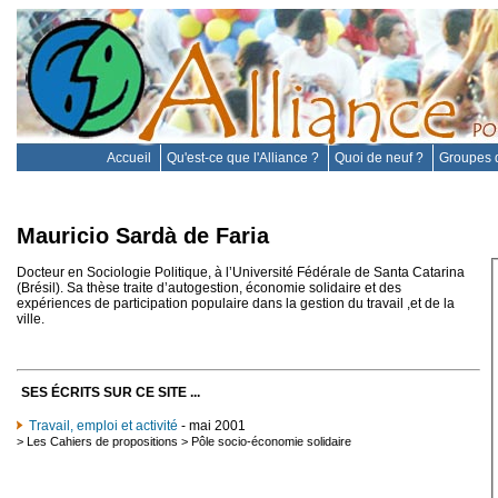
Accueil
Qu'est-ce que l'Alliance ?
Quoi de neuf ?
Groupes d
Mauricio Sardà de Faria
Docteur en Sociologie Politique, à l’Université Fédérale de Santa Catarina
(Brésil). Sa thèse traite d’autogestion, économie solidaire et des
expériences de participation populaire dans la gestion du travail ,et de la
ville.
SES ÉCRITS SUR CE SITE ...
Travail, emploi et activité
- mai 2001
>
Les Cahiers de propositions
>
Pôle socio-économie solidaire