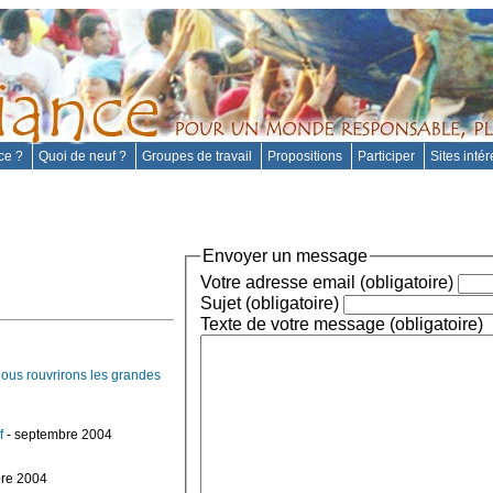
nce ?
Quoi de neuf ?
Groupes de travail
Propositions
Participer
Sites inté
Envoyer un message
Votre adresse email (obligatoire)
Sujet (obligatoire)
Texte de votre message (obligatoire)
nous rouvrirons les grandes
f
- septembre 2004
re 2004