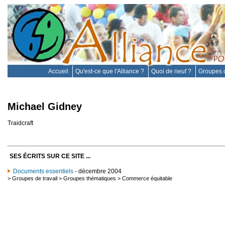
Accueil
Qu'est-ce que l'Alliance ?
Quoi de neuf ?
Groupes d
Michael Gidney
Traidcraft
SES ÉCRITS SUR CE SITE ...
Documents essentiels
- décembre 2004
>
Groupes de travail
>
Groupes thématiques
>
Commerce équitable