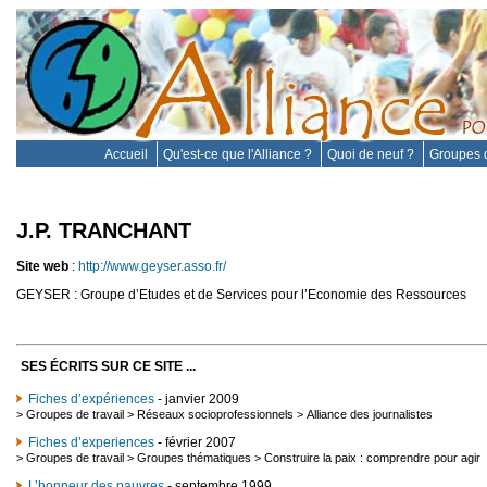
Accueil
Qu'est-ce que l'Alliance ?
Quoi de neuf ?
Groupes d
J.P. TRANCHANT
Site web
:
http://www.geyser.asso.fr/
GEYSER : Groupe d’Etudes et de Services pour l’Economie des Ressources
SES ÉCRITS SUR CE SITE ...
Fiches d’expériences
- janvier 2009
>
Groupes de travail
>
Réseaux socioprofessionnels
>
Alliance des journalistes
Fiches d’experiences
- février 2007
>
Groupes de travail
>
Groupes thématiques
>
Construire la paix : comprendre pour agir
L’honneur des pauvres
- septembre 1999