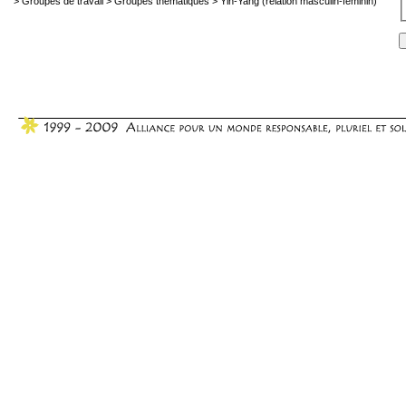
>
Groupes de travail
>
Groupes thématiques
>
Yin-Yang (relation masculin-féminin)