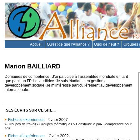
Accueil
Qu'est-ce que l'Alliance ?
Quoi de neuf ?
Groupes d
Marion BAILLIARD
Domaines de compétence : J’ai participé à l’assemblée mondiale en tant
que papillon FPH et auditrice. Je suis étudiante en gestion et
développement sociale. Je m’intéresse particulièrement au développement
internationale.
SES ÉCRITS SUR CE SITE ...
Fiches d’experiences
- février 2007
>
Groupes de travail
>
Groupes thématiques
>
Construire la paix : comprendre pour
agir
Fiches d’expériences.
- février 2002