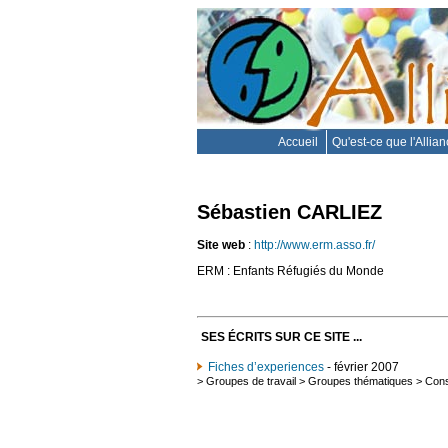
Accueil
Qu'est-ce que l'Allia
Sébastien CARLIEZ
Site web
:
http://www.erm.asso.fr/
ERM : Enfants Réfugiés du Monde
SES ÉCRITS SUR CE SITE ...
Fiches d’experiences
- février 2007
>
Groupes de travail
>
Groupes thématiques
>
Cons