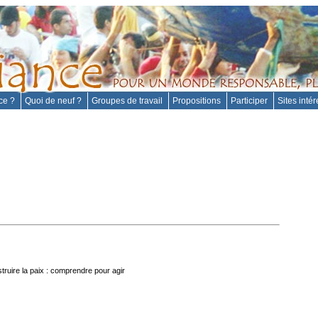
nce ?
Quoi de neuf ?
Groupes de travail
Propositions
Participer
Sites inté
truire la paix : comprendre pour agir