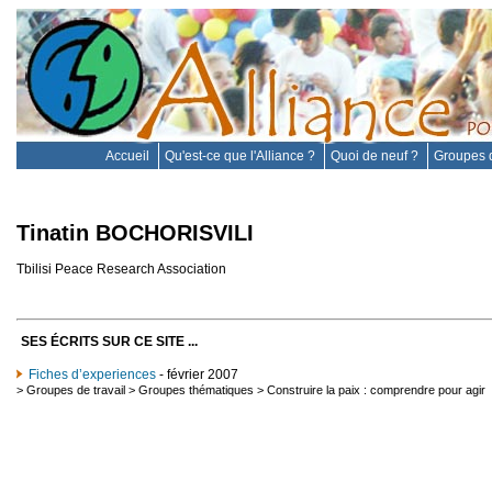
Accueil
Qu'est-ce que l'Alliance ?
Quoi de neuf ?
Groupes d
Tinatin BOCHORISVILI
Tbilisi Peace Research Association
SES ÉCRITS SUR CE SITE ...
Fiches d’experiences
- février 2007
>
Groupes de travail
>
Groupes thématiques
>
Construire la paix : comprendre pour agir