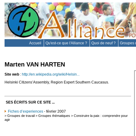
Accueil
Qu'est-ce que l'Alliance ?
Quoi de neuf ?
Groupes d
Marten VAN HARTEN
Site web
:
http://en.wikipedia.org/wiki/Helsin...
Helsinki Citizens’Assembly, Region Expert Southern Caucasus.
SES ÉCRITS SUR CE SITE ...
Fiches d’experiences
- février 2007
>
Groupes de travail
>
Groupes thématiques
>
Construire la paix : comprendre pour
agir