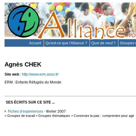
Accueil
Qu'est-ce que l'Alliance ?
Quoi de neuf ?
Groupes d
Agnès CHEK
Site web
:
http://www.erm.asso.fr/
ERM : Enfants Réfugiés du Monde
SES ÉCRITS SUR CE SITE ...
Fiches d’experiences
- février 2007
>
Groupes de travail
>
Groupes thématiques
>
Construire la paix : comprendre pour agir