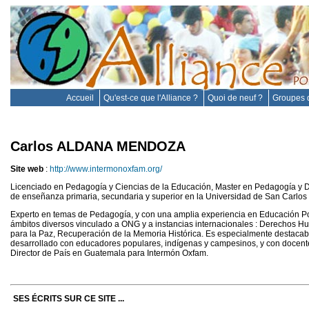
Accueil
Qu'est-ce que l'Alliance ?
Quoi de neuf ?
Groupes d
Carlos ALDANA MENDOZA
Site web
:
http://www.intermonoxfam.org/
Licenciado en Pedagogía y Ciencias de la Educación, Master en Pedagogía y D
de enseñanza primaria, secundaria y superior en la Universidad de San Carlo
Experto en temas de Pedagogía, y con una amplia experiencia en Educación P
ámbitos diversos vinculado a ONG y a instancias internacionales : Derechos 
para la Paz, Recuperación de la Memoria Histórica. Es especialmente destacab
desarrollado con educadores populares, indígenas y campesinos, y con docente
Director de País en Guatemala para Intermón Oxfam.
SES ÉCRITS SUR CE SITE ...