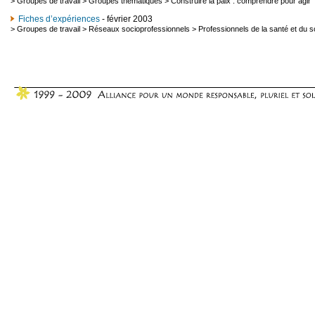
>
Groupes de travail
>
Groupes thématiques
>
Construire la paix : comprendre pour agir
Fiches d’expériences
- février 2003
>
Groupes de travail
>
Réseaux socioprofessionnels
>
Professionnels de la santé et du s