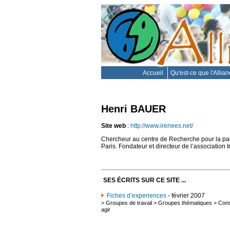
Accueil
Qu'est-ce que l'Allia
Henri BAUER
Site web
:
http://www.irenees.net/
Chercheur au centre de Recherche pour la paix
Paris. Fondateur et directeur de l’association 
SES ÉCRITS SUR CE SITE ...
Fiches d’experiences
- février 2007
>
Groupes de travail
>
Groupes thématiques
>
Cons
agir