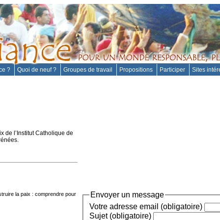
nce ?
Quoi de neuf ?
Groupes de travail
Propositions
Participer
Sites inté
 de l’Institut Catholique de
Irénées.
Envoyer un message
truire la paix : comprendre pour
Votre adresse email (obligatoire)
Sujet (obligatoire)