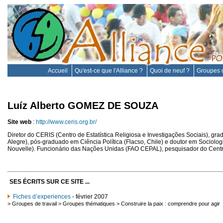
Accueil
Qu'est-ce que l'Alliance ?
Quoi de neuf ?
Groupes d
Luíz Alberto GOMEZ DE SOUZA
Site web
:
http://www.ceris.org.br/
Diretor do CERIS (Centro de Estatística Religiosa e Investigações Sociais), g
Alegre), pós-graduado em Ciência Política (Flacso, Chile) e doutor em Sociolo
Nouvelle). Funcionário das Nações Unidas (FAO CEPAL), pesquisador do Centro
SES ÉCRITS SUR CE SITE ...
Fiches d’experiences
- février 2007
>
Groupes de travail
>
Groupes thématiques
>
Construire la paix : comprendre pour agir