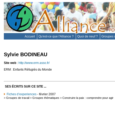
Accueil
Qu'est-ce que l'Alliance ?
Quoi de neuf ?
Groupes d
Sylvie BODINEAU
Site web
:
http://www.erm.asso.fr/
ERM : Enfants Réfugiés du Monde
SES ÉCRITS SUR CE SITE ...
Fiches d’experiences
- février 2007
>
Groupes de travail
>
Groupes thématiques
>
Construire la paix : comprendre pour agir