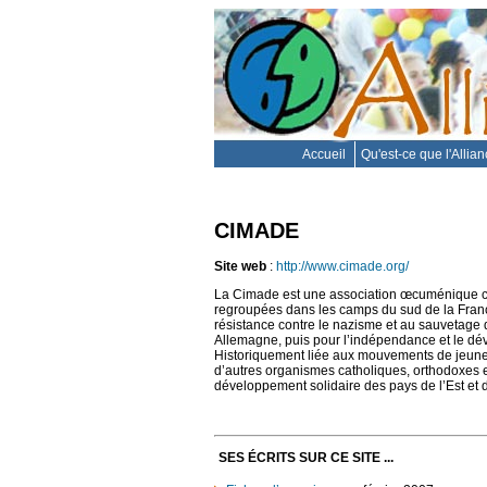
Accueil
Qu'est-ce que l'Allia
CIMADE
Site web
:
http://www.cimade.org/
La Cimade est une association œcuménique c
regroupées dans les camps du sud de la France
résistance contre le nazisme et au sauvetage d
Allemagne, puis pour l’indépendance et le dév
Historiquement liée aux mouvements de jeuness
d’autres organismes catholiques, orthodoxes et
développement solidaire des pays de l’Est et 
SES ÉCRITS SUR CE SITE ...