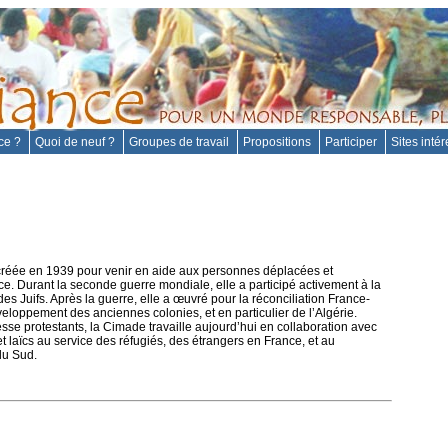
nce ?
Quoi de neuf ?
Groupes de travail
Propositions
Participer
Sites inté
réée en 1939 pour venir en aide aux personnes déplacées et
. Durant la seconde guerre mondiale, elle a participé activement à la
es Juifs. Après la guerre, elle a œuvré pour la réconciliation France-
eloppement des anciennes colonies, et en particulier de l’Algérie.
e protestants, la Cimade travaille aujourd’hui en collaboration avec
 laïcs au service des réfugiés, des étrangers en France, et au
du Sud.