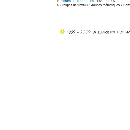
Fiches d’experiences
- février 2007
>
Groupes de travail
>
Groupes thématiques
>
Cons