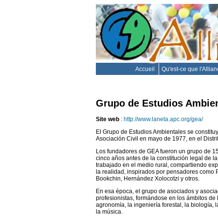
Accueil
Qu'est-ce que l'Allia
Grupo de Estudios Ambien
Site web
:
http://www.laneta.apc.org/gea/
El Grupo de Estudios Ambientales se constit
Asociación Civil en mayo de 1977, en el Distri
Los fundadores de GEA fueron un grupo de 1
cinco años antes de la constitución legal de l
trabajado en el medio rural, compartiendo exp
la realidad, inspirados por pensadores como 
Bookchin, Hernández Xolocotzi y otros.
En esa época, el grupo de asociados y asoci
profesionistas, formándose en los ámbitos de l
agronomía, la ingeniería forestal, la biología, l
la música.