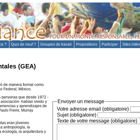
nce ?
Quoi de neuf ?
Groupes de travail
Propositions
Participer
Sites inté
tales (GEA)
uyó de manera formal como
to Federal, México.
5 personas que desde 1972 -
Envoyer un message
a asociación- habían vivido y
eriencias y aprendizajes de
Votre adresse email (obligatoire)
Paulo Freire, Murray
Sujet (obligatoire)
Texte de votre message (obligatoire)
adas eran jóvenes
a antropología, la
a ecología, la arquitectura y