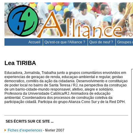
Accueil
Qu'est-ce que l'Alliance ?
Quoi de neuf ?
Groupes d
Lea TIRIBA
Educadora, Jornalista, Trabalha junto a grupos comunitários envolvidos em
experiencias de geraçao de renda, educaçao-ambiental e regular, gestao
democratico, comités da ação da cidadania. Desenvolvimento e constituiçao
de poder local no bairro de Santa Teresa / RJ, na perspectiva da construçao
de um barrio-cidade-mundo responsavel, afetivo, alegre e solidário.
Professora da Universidade Católica/RJ. Animadora de educação
ambiental. Coordenadora dos processos de construção coletiva da
participação cidadã. Participa do grupo Alianza Cono Sur y de la Red DPH.
SES ÉCRITS SUR CE SITE ...
Fiches d’experiences
- février 2007