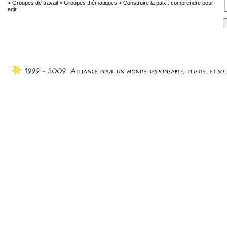
>
Groupes de travail
>
Groupes thématiques
>
Construire la paix : comprendre pour
agir