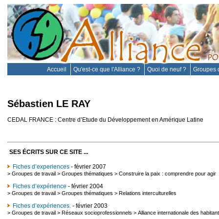
Accueil
Qu'est-ce que l'Alliance ?
Quoi de neuf ?
Groupes d
Sébastien LE RAY
CEDAL FRANCE : Centre d’Etude du Développement en Amérique Latine
SES ÉCRITS SUR CE SITE ...
Fiches d’experiences
- février 2007
>
Groupes de travail
>
Groupes thématiques
>
Construire la paix : comprendre pour agir
Fiches d’expérience
- février 2004
>
Groupes de travail
>
Groupes thématiques
>
Relations interculturelles
Fiches d’expériences.
- février 2003
>
Groupes de travail
>
Réseaux socioprofessionnels
>
Alliance internationale des habitan