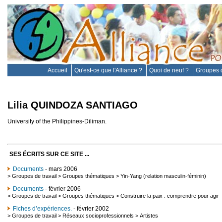
Accueil
Qu'est-ce que l'Alliance ?
Quoi de neuf ?
Groupes d
Lilia QUINDOZA SANTIAGO
University of the Philippines-Diliman.
SES ÉCRITS SUR CE SITE ...
Documents
- mars 2006
>
Groupes de travail
>
Groupes thématiques
>
Yin-Yang (relation masculin-féminin)
Documents
- février 2006
>
Groupes de travail
>
Groupes thématiques
>
Construire la paix : comprendre pour agir
Fiches d’expériences.
- février 2002
>
Groupes de travail
>
Réseaux socioprofessionnels
>
Artistes