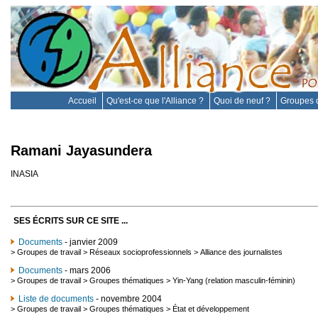
Accueil
Qu'est-ce que l'Alliance ?
Quoi de neuf ?
Groupes d
Ramani Jayasundera
INASIA
SES ÉCRITS SUR CE SITE ...
Documents
- janvier 2009
>
Groupes de travail
>
Réseaux socioprofessionnels
>
Alliance des journalistes
Documents
- mars 2006
>
Groupes de travail
>
Groupes thématiques
>
Yin-Yang (relation masculin-féminin)
Liste de documents
- novembre 2004
>
Groupes de travail
>
Groupes thématiques
>
État et développement