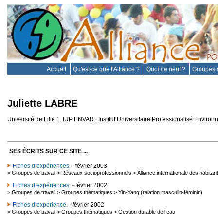
Accueil
Qu'est-ce que l'Alliance ?
Quoi de neuf ?
Groupes d
Juliette LABRE
Université de Lille 1. IUP ENVAR : Institut Universitaire Professionalisé Envi
SES ÉCRITS SUR CE SITE ...
Fiches d’expériences.
- février 2003
>
Groupes de travail
>
Réseaux socioprofessionnels
>
Alliance internationale des habitan
Fiches d’expériences.
- février 2002
>
Groupes de travail
>
Groupes thématiques
>
Yin-Yang (relation masculin-féminin)
Fiches d’expérience.
- février 2002
>
Groupes de travail
>
Groupes thématiques
>
Gestion durable de l’eau