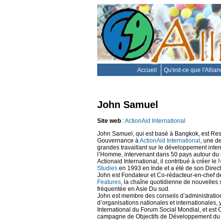
Accueil
Qu'est-ce que l'Allia
John Samuel
Site web
:
ActionAid International
John Samuel, qui est basé à Bangkok, est Re
Gouvernance à
ActionAid International
, une d
grandes travaillant sur le développement intern
l’Homme, intervenant dans 50 pays autour du 
Actionaid International, il contribué à créer le
N
Studies
en 1993 en Inde et a été de son Direc
John est Fondateur et Co-rédacteur-en-chef 
Features
, la chaîne quotidienne de nouvelles
fréquentée en Asie Du sud.
John est membre des conseils d’administrati
d’organisations nationales et internationales, 
International du Forum Social Mondial, et est 
campagne de Objectifs de Développement du 