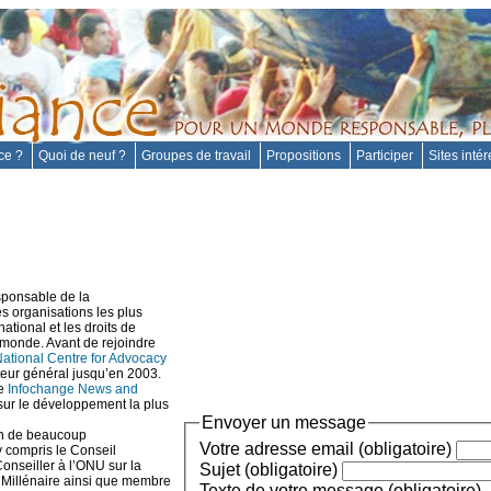
nce ?
Quoi de neuf ?
Groupes de travail
Propositions
Participer
Sites inté
sponsable de la
es organisations les plus
ational et les droits de
monde. Avant de rejoindre
ational Centre for Advocacy
teur général jusqu’en 2003.
de
Infochange News and
 sur le développement la plus
Envoyer un message
on de beaucoup
Votre adresse email (obligatoire)
y compris le Conseil
Conseiller à l’ONU sur la
Sujet (obligatoire)
Millénaire ainsi que membre
Texte de votre message (obligatoire)