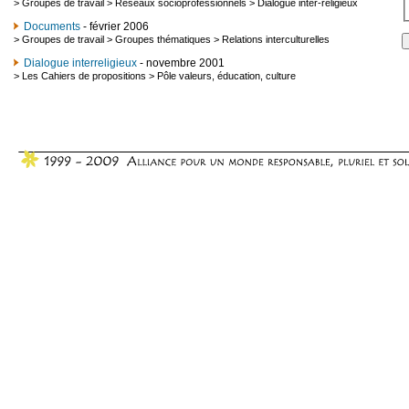
>
Groupes de travail
>
Réseaux socioprofessionnels
>
Dialogue inter-religieux
Documents
- février 2006
>
Groupes de travail
>
Groupes thématiques
>
Relations interculturelles
Dialogue interreligieux
- novembre 2001
>
Les Cahiers de propositions
>
Pôle valeurs, éducation, culture