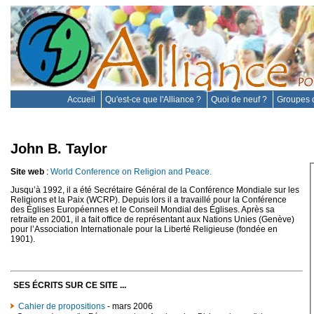
Accueil
Qu'est-ce que l'Alliance ?
Quoi de neuf ?
Groupes d
John B. Taylor
Site web
:
World Conference on Religion and Peace.
Jusqu’à 1992, il a été Secrétaire Général de la Conférence Mondiale sur les
Religions et la Paix (WCRP). Depuis lors il a travaillé pour la Conférence
des Églises Européennes et le Conseil Mondial des Églises. Après sa
retraite en 2001, il a fait office de représentant aux Nations Unies (Genève)
pour l’Association Internationale pour la Liberté Religieuse (fondée en
1901).
SES ÉCRITS SUR CE SITE ...
Cahier de propositions
- mars 2006