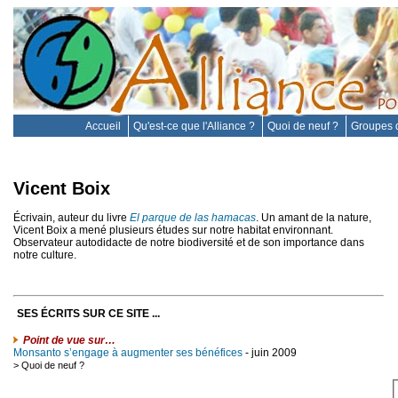
Accueil
Qu'est-ce que l'Alliance ?
Quoi de neuf ?
Groupes d
Vicent Boix
Écrivain, auteur du livre
El parque de las hamacas
. Un amant de la nature,
Vicent Boix a mené plusieurs études sur notre habitat environnant.
Observateur autodidacte de notre biodiversité et de son importance dans
notre culture.
SES ÉCRITS SUR CE SITE ...
Point de vue sur…
Monsanto s’engage à augmenter ses bénéfices
- juin 2009
>
Quoi de neuf ?