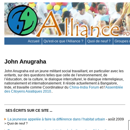
Accueil
Qu'est-ce que l'Alliance ?
Quoi de neuf ?
Groupes d
John Anugraha
John Anugraha est un jeune militant social travaillant, en particulier avec les
enfants, sur des questions telles que celle de l’environnement, de
l’éducation, de la culture, le dialogue interculturel, le dialogue interreligieux,
nationalement et internationalement. Il réside actuellement à Bangalore,
Inde, et travaille comme Coordinateur du
China-India Forum
et l’
Assemblée
des Citoyens Asiatiques 2010
..
SES ÉCRITS SUR CE SITE ...
La jeunesse appelée à faire la différence dans l’habitat urbain
- août 2009
>
Quoi de neuf ?