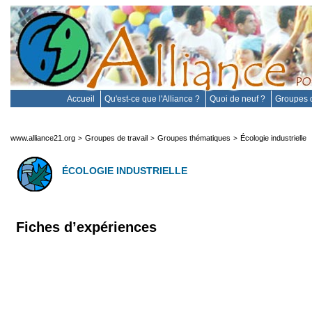
Accueil
Qu'est-ce que l'Alliance ?
Quoi de neuf ?
Groupes d
www.alliance21.org
Groupes de travail
Groupes thématiques
Écologie industrielle
>
>
>
ÉCOLOGIE INDUSTRIELLE
Fiches d’expériences