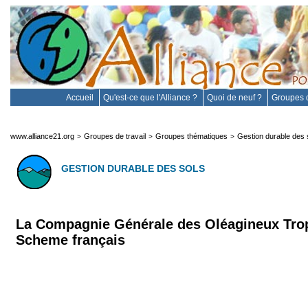
Accueil
Qu'est-ce que l'Alliance ?
Quoi de neuf ?
Groupes d
www.alliance21.org
Groupes de travail
Groupes thématiques
Gestion durable des 
>
>
>
GESTION DURABLE DES SOLS
La Compagnie Générale des Oléagineux Trop
Scheme français