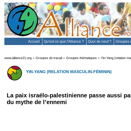
Accueil
Qu'est-ce que l'Alliance ?
Quoi de neuf ?
Groupes d
www.alliance21.org
Groupes de travail
Groupes thématiques
Yin-Yang (relation ma
>
>
>
YIN-YANG (RELATION MASCULIN-FÉMININ)
La paix israélo-palestinienne passe aussi pa
du mythe de l’ennemi