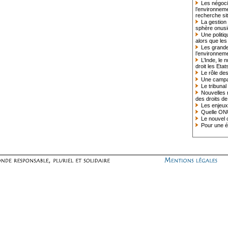
Les négocia
l’environneme
recherche si
La gestion
sphère onus
Une politiqu
alors que les
Les grandes
l’environnem
L’Inde, le 
droit les Eta
Le rôle des
Une campag
Le tribunal
Nouvelles 
des droits d
Les enjeux
Quelle ONU
Le nouvel o
Pour une é