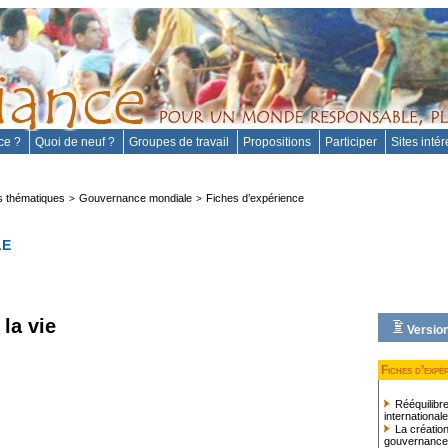
nce ?
Quoi de neuf ?
Groupes de travail
Propositions
Participer
Sites inté
 thématiques
Gouvernance mondiale
Fiches d’expérience
>
>
LE
 la vie
Version
Fiches d’expé
Rééquilibre
international
La création 
gouvernance