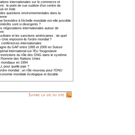
tions internationales sur le commerce et
nt : le point de vue sudiste d’un centre de
tué en Inde
 des questions environnementales dans la
ienne
e forestière à l’échelle mondiale est-elle possible
 intérêts sont si divergents ?
 négociations internationales autour de
ent
nucléaire et les sanctions américaines : de quel
ts-Unis imposent-ils l’ordre mondial ?
 conférences internationales
ne du GAP entre 1995 et 2000 en Suisse
 pénal international sur l’Ex-Yougoslavie
restrictions du rôle des ONG dans le système
e l’homme des Nations Unies
 mondiaux en 1994
, pour quelle paix ?
rdre mondial : un rôle nouveau pour l’ONU
conomie mondiale écologique et durable