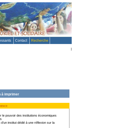
ressants
Contact
Recherche
|
 à imprimer
rience
r le pouvoir des institutions économiques
es
d’un institut dédié à une réflexion sur la