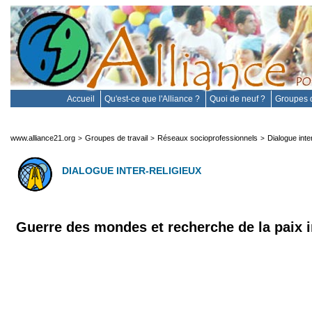
Accueil
Qu'est-ce que l'Alliance ?
Quoi de neuf ?
Groupes d
www.alliance21.org
Groupes de travail
Réseaux socioprofessionnels
Dialogue inte
>
>
>
DIALOGUE INTER-RELIGIEUX
Guerre des mondes et recherche de la paix i