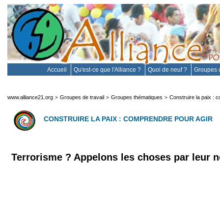
Accueil
Qu'est-ce que l'Alliance ?
Quoi de neuf ?
Groupes d
www.alliance21.org
Groupes de travail
Groupes thématiques
Construire la paix : 
>
>
>
CONSTRUIRE LA PAIX : COMPRENDRE POUR AGIR
Terrorisme ? Appelons les choses par leur 