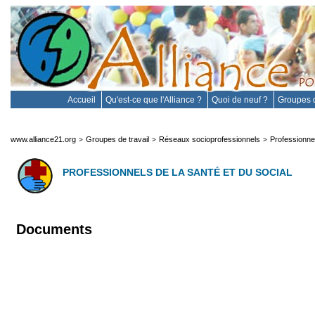
Accueil
Qu'est-ce que l'Alliance ?
Quoi de neuf ?
Groupes d
www.alliance21.org
Groupes de travail
Réseaux socioprofessionnels
Professionnel
>
>
>
PROFESSIONNELS DE LA SANTÉ ET DU SOCIAL
Documents