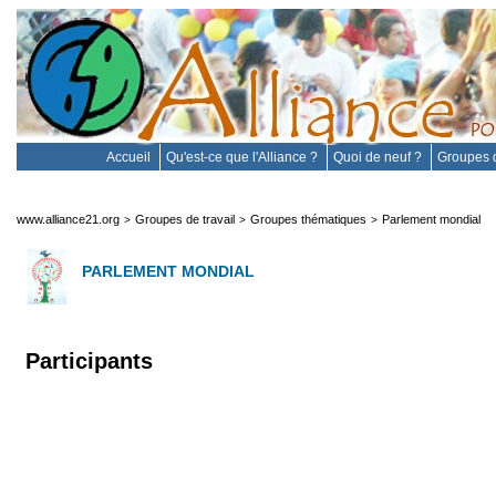
Accueil
Qu'est-ce que l'Alliance ?
Quoi de neuf ?
Groupes d
www.alliance21.org
Groupes de travail
Groupes thématiques
Parlement mondial
>
>
>
PARLEMENT MONDIAL
Participants