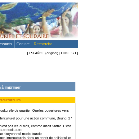
ressants
Contact
Recherche
|
ESPAÑOL
(original)
|
ENGLISH
|
 à imprimer
erculturelles
iculturelle de quartier, Quelles ouvertures vers
terculturel pour une action commune, Beijing, 27
 n’est pas les autres, comme disait Sartre. C’est
autre soit autre
et citoyenneté multiculturelle
s interculturels dans un esprit de solidarité et