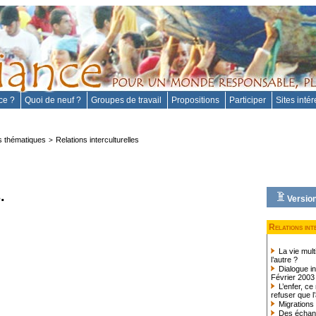
nce ?
Quoi de neuf ?
Groupes de travail
Propositions
Participer
Sites inté
 thématiques
Relations interculturelles
>
.
Version
Relations int
La vie mult
l’autre ?
Dialogue in
Février 2003
L’enfer, ce
refuser que l’
Migrations 
Des échange