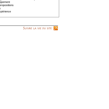
oppement
ropositions
s
xpérience