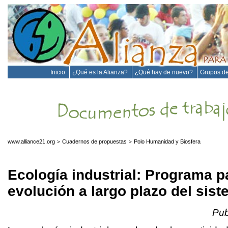
Inicio
¿Qué es la Alianza?
¿Qué hay de nuevo?
Grupos de
www.alliance21.org
Cuadernos de propuestas
Polo Humanidad y Biosfera
>
>
Ecología industrial: Programa p
evolución a largo plazo del sist
Pub