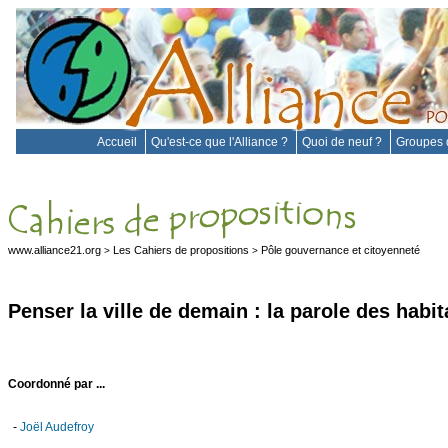
Accueil
Qu'est-ce que l'Alliance ?
Quoi de neuf ?
Groupes d
www.alliance21.org
Les Cahiers de propositions
Pôle gouvernance et citoyenneté
>
>
Penser la ville de demain : la parole des habit
Coordonné par ...
-
Joël Audefroy